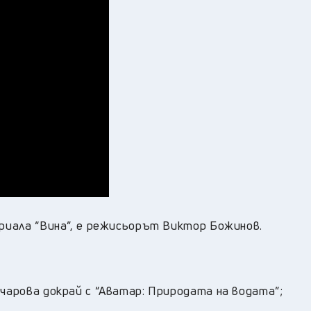
ериала “Вина”, е режисьорът Виктор Божинов.
очарова докрай с “Аватар: Природата на водата”;