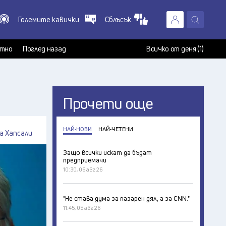
Големите кавички
Сблъсък
X
т
тно
Поглед назад
Всичко от деня (1)
Прочети още
НАЙ-НОВИ
НАЙ-ЧЕТЕНИ
а Хапсали
Защо всички искат да бъдат
предприемачи
10:30, 06 авг 26
"Не става дума за пазарен дял, а за CNN."
11:45, 05 авг 26