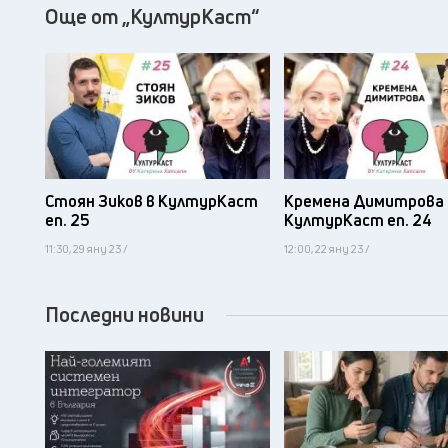
Още от „КултурКаст“
Стоян Зиков в КултурКаст
Кремена Димитрова 
еп. 25
КултурКаст еп. 24
11:30, 29 яну 23 /
12:00, 22 яну 23 /
Последни новини