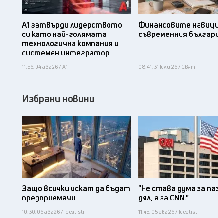
А1 затвърди лидерството
Финансовите навици
си като най-голямата
съвременния българ
технологична компания и
системен интегратор
11:56, 04 авг 26 / А1
08:41, 31 юли 26 / Свят
Избрани новини
Защо всички искат да бъдат
"Не става дума за па
предприемачи
дял, а за CNN."
10:30, 06 авг 26 / Idealisti
11:45, 05 авг 26 / Idealisti