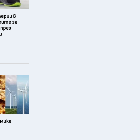
терии в
ките за
 през
и
омика