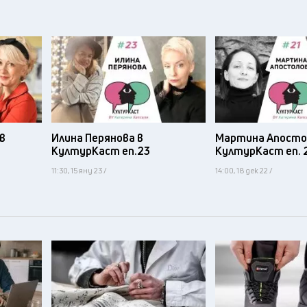
в
Илина Перянова в
Мартина Апосто
КултурКаст еп.23
КултурКаст еп. 
11:30, 15 яну 23 /
14:00, 18 дек 22 /