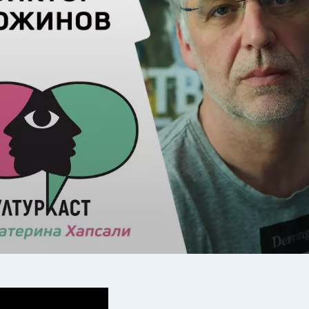
31
°C
Перник
,
35
°C
Плевен
,
34
°C
Пловдив
,
33
°C
Разград
,
35
°C
Русе
,
34
°C
Силистра
,
31
°C
Сливен
,
26
°C
Смолян
,
32
°C
София
,
33
°C
Стара Загора
,
32
°C
Търговище
,
34
°C
Хасково
,
32
°C
Шумен
,
32
°C
Ямбол
,