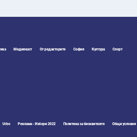
ика
Медиякаст
От редакторите
София
Култура
Спорт
Urbo
Реклама - Избори 2022
Политика за бисквитките
Общи условия