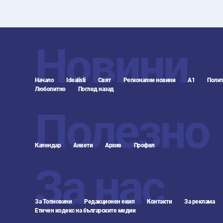
Новини
Начало
Idealisti
Свят
Регионални новини
А1
Полит
Любопитно
Поглед назад
Полезно
Календар
Анкети
Архив
Профил
За нас
За Топновини
Редакционен екип
Контакти
За реклама
Етичен кодекс на българските медии