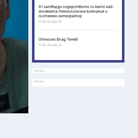
А1 затвърди лидерството си като най-
голямата технологична компания и
системен интегратор
11:56, 04 авг 26
Относно Влад Тенев
11:50, 04 авг 26
Реклама
Реклама