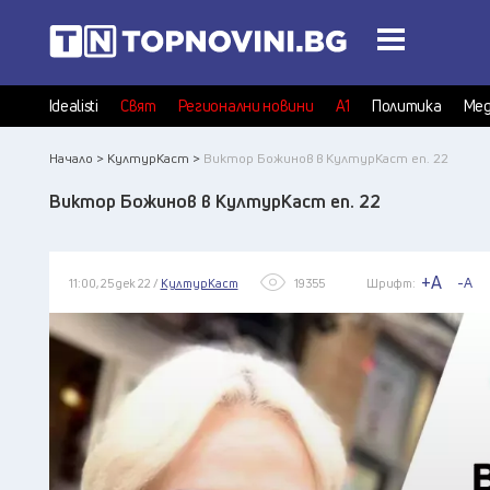
Idealisti
Свят
Регионални новини
А1
Политика
Мед
Начало >
КултурКаст >
Виктор Божинов в КултурКаст еп. 22
Виктор Божинов в КултурКаст еп. 22
+A
-A
11:00, 25 дек 22 /
КултурКаст
19355
Шрифт: