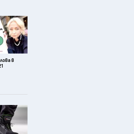
лова в
21