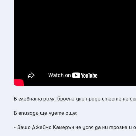
В главната роля, броени дни преди старта на с
В епизода ще чуете още:
- Защо Джеймс Камерън не успя да ни трогне и 