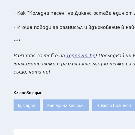
- Как “Коледна песен” на Дикенс остава един о
- И още поводи за размисъл и вдъхновение в най
***
Важното за теб е на
Topnovini.bg
! Последвай ни 
Значимите теми и различните гледни точки са о
също, чети ни!
Ключови думи
култура
Катерина Хапсали
Виктор Божинов