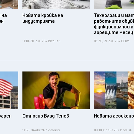
 на
Новата кройка на
Технологии и ма
ин
индустрията
работните обув
функционалност
горещите месец
11:10, 30 юли 26 / Idealisti
18:30, 29 юли 26 / Свят
зарен
Относно Влад Тенев
Новата геоикон
11:50, 04 авг 26 / Idealisti
09:10, 03 авг 26 / Idealisti