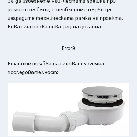
За да избегнете най-честата грешка при
ремонт на баня, е необходимо първо да
изградите техническата рамка на проекта.
Едва след това идва ред на дизайна.
Error9
Етапите трябва да следват логична
последователност: