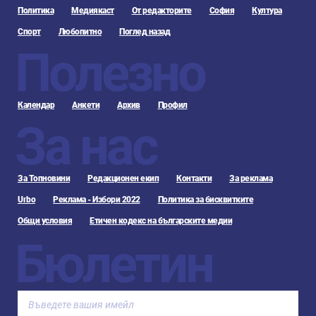
Политика
Медиякаст
От редакторите
София
Култура
Спорт
Любопитно
Поглед назад
Полезно
Календар
Анкети
Архив
Профил
За нас
За Топновини
Редакционен екип
Контакти
За реклама
Urbo
Реклама - Избори 2022
Политика за бисквитките
Общи условия
Етичен кодекс на българските медии
Бюлетин