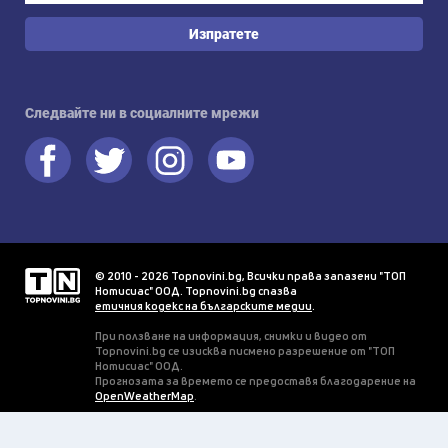
Изпратете
Следвайте ни в социалните мрежи
© 2010 - 2026 Topnovini.bg, Всички права запазени "ТОП
Нотисиас" ООД. Topnovini.bg спазва
етичния кодекс на българските медии
.
При ползване на информация, снимки и видео от
Topnovini.bg се изисква писмено разрешение от "ТОП
Нотисиас" ООД.
Прогнозата за времето се предоставя благодарение на
OpenWeatherMap
.