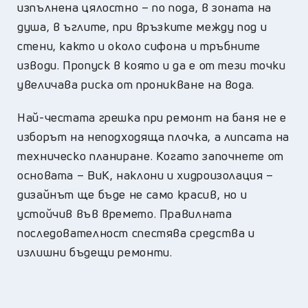
изпълнена цялостно – по пода, в зоната на
душа, в ъглите, при връзките между под и
стени, както и около сифона и тръбните
изводи. Пропуск в която и да е от тези точки
увеличава риска от проникване на вода.
Най-честата грешка при ремонт на баня не е
изборът на неподходяща плочка, а липсата на
техническо планиране. Когато започнете от
основата – ВиК, наклони и хидроизолация –
дизайнът ще бъде не само красив, но и
устойчив във времето. Правилната
последователност спестява средства и
излишни бъдещи ремонти.