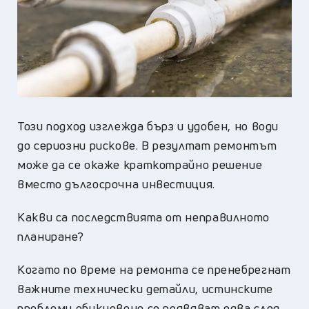
Този подход изглежда бърз и удобен, но води
до сериозни рискове. В резултат ремонтът
може да се окаже краткотрайно решение
вместо дългосрочна инвестиция.
Какви са последствията от неправилното
планиране?
Когато по време на ремонта се пренебрегнат
важните технически детайли, истинските
проблеми обикновено се появяват едва след