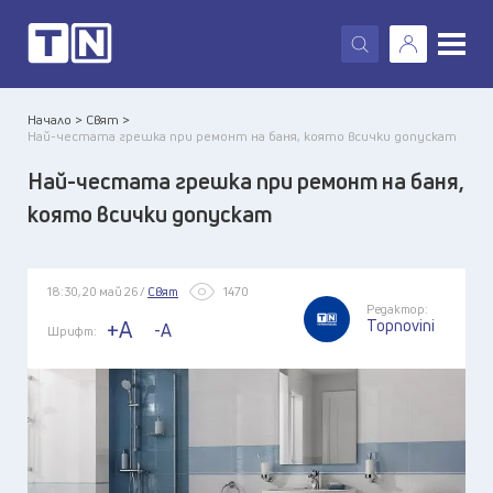
X
Начало >
Свят >
Най-честата грешка при ремонт на баня, която всички допускат
Най-честата грешка при ремонт на баня,
която всички допускат
18:30, 20 май 26 /
Свят
1470
Редактор:
Topnovini
+A
-A
Шрифт: