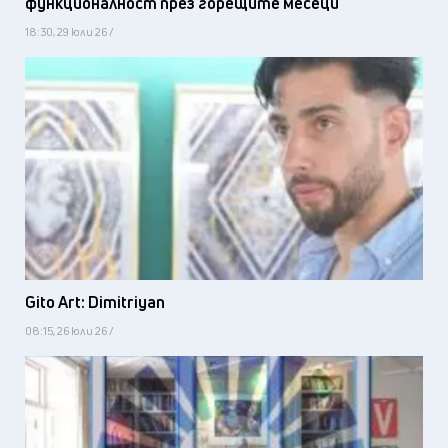
функционалност през горещите месеци
18:30, 29 юли 26 /
Gito Art: Dimitriyan
08:15, 26 юли 26 /