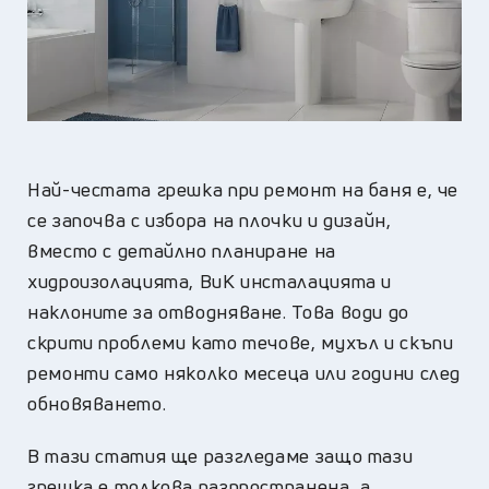
Най-честата грешка при ремонт на баня е, че
се започва с избора на плочки и дизайн,
вместо с детайлно планиране на
хидроизолацията, ВиК инсталацията и
наклоните за отводняване. Това води до
скрити проблеми като течове, мухъл и скъпи
ремонти само няколко месеца или години след
обновяването.
В тази статия ще разгледаме защо тази
грешка е толкова разпространена, а