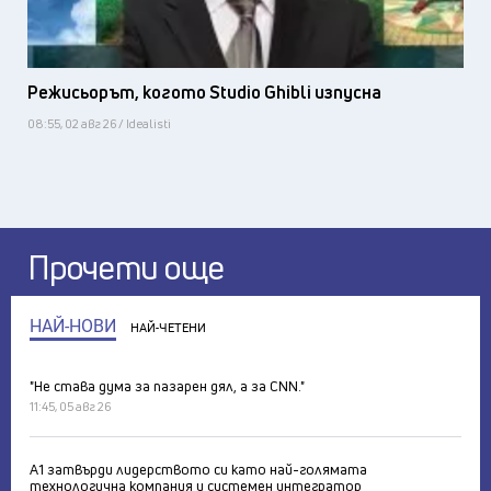
Режисьорът, когото Studio Ghibli изпусна
08:55, 02 авг 26 / Idealisti
Прочети още
НАЙ-НОВИ
НАЙ-ЧЕТЕНИ
"Не става дума за пазарен дял, а за CNN."
11:45, 05 авг 26
А1 затвърди лидерството си като най-голямата
технологична компания и системен интегратор