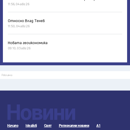
11:56, 04 авг 26
Относно Влад Тенев
11:50, 04 авг 26
Новата геоикономика
09:10, 03 авг 26
Реклама
Новини
Начало
Idealisti
Свят
Регионални новини
А1