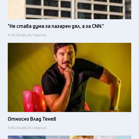
"Не става дума за пазарен дял, а за CNN."
11:45, 05 авг 26 / Idealisti
Относно Влад Тенев
11:50, 04 авг 26 / Idealisti