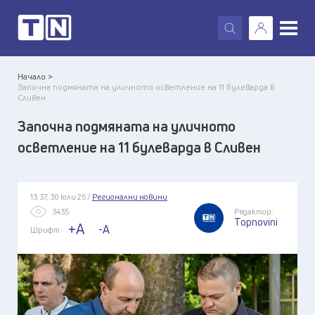
X
Начало >
Започна подмяната на уличното осветление на 11 булеварда в
Сливен
Започна подмяната на уличното
осветление на 11 булеварда в Сливен
13:37, 30 юли 25 /
Регионални новини
3435
Редактор:
Topnovini
+A
-A
Шрифт: