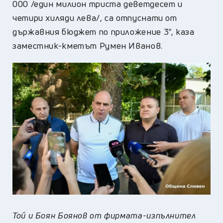
000 /един милион триста деветдесет и
четири хиляди лева/, са отпуснати от
държавния бюджет по приложение 3", каза
заместник-кметът Румен Иванов.
Той и Боян Боянов от фирмата-изпълнител