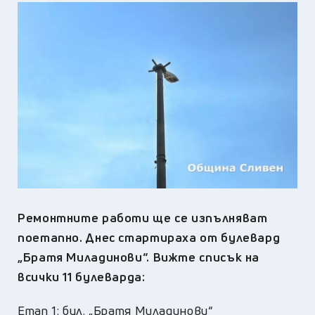
Ремонтните работи ще се изпълняват
поетапно. Днес стартираха от булевард
„Братя Миладинови“. Вижте списък на
всички 11 булеварда:
Етап 1: бул. „Братя Миладинови“