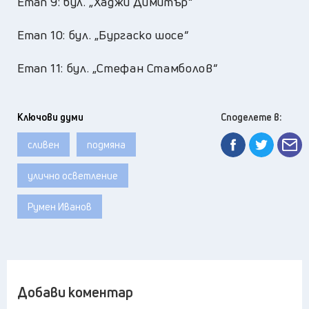
Етап 9: бул. „Хаджи Димитър“
Етап 10: бул. „Бургаско шосе“
Етап 11: бул. „Стефан Стамболов“
Ключови думи
Споделете в:
сливен
подмяна
улично осветление
Румен Иванов
Добави коментар