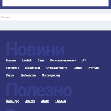
Реклама
Новини
Начало
Idealisti
Свят
Регионални новини
А1
Политика
Медиякаст
От редакторите
София
Култура
Спорт
Любопитно
Поглед назад
Полезно
Календар
Анкети
Архив
Профил