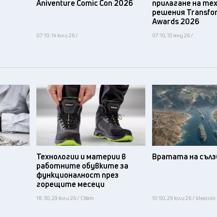
Aniventure Comic Con 2026
прилагане на те
решения Transfo
Awards 2026
07:10, 14 юли 26 /
07:10, 10 яну 26 /
Технологии и материи в
Вратата на съл
работните обувките за
функционалност през
горещите месеци
18:30, 29 юли 26 / Свят
10:50, 29 юли 26 / Idealisti