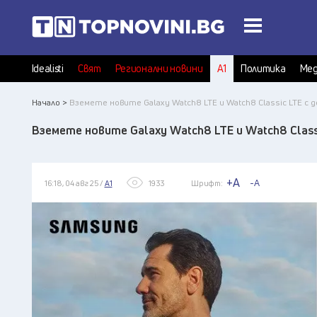
Idealisti
Свят
Регионални новини
А1
Политика
Мед
Начало >
Вземете новите Galaxy Watch8 LTE и Watch8 Classic LTE с д
Вземете новите Galaxy Watch8 LTE и Watch8 Classi
+A
-A
16:18, 04 авг 25 /
А1
1933
Шрифт: