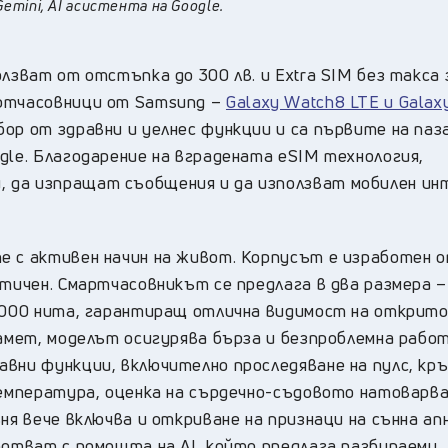
mini, AI асистента на Google.
лзват от отстъпка до 300 лв. и Extra SIM без такса 
артчасовници от Samsung –
Galaxy Watch8 LTE и Galax
р от здравни и уелнес функции и са първите на паз
gle. Благодарение на вградената eSIM технология,
 да изпращат съобщения и да използват мобилен ин
е с активен начин на живот. Корпусът е изработен 
стичен. Смартчасовникът се предлага в два размера –
 3000 нита, гарантиращ отлична видимост на открито
памет, моделът осигурява бърза и безпроблемна работ
авни функции, включително проследяване на пулс, кр
температура, оценка на сърдечно-съдовото натоварва
ня вече включва и откриване на признаци на сънна ап
ботват с помощта на AI, който предлага разбираеми