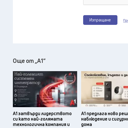
Изпращане
Пр
Още от „А1“
А1 затвърди лидерството
А1 предлага ново реш
си като най-голямата
наблюдение и сигурн
технологична компания и
дома