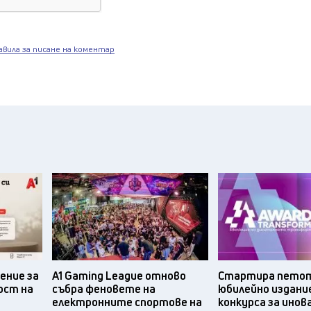
авила за писане на коментар
ение за
A1 Gaming League отново
Стартира пето
ост на
събра феновете на
юбилейно издани
електронните спортове на
конкурса за ино