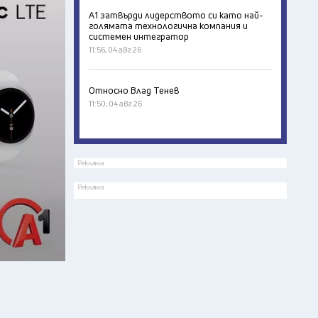
А1 затвърди лидерството си като най-
голямата технологична компания и
системен интегратор
11:56, 04 авг 26
Относно Влад Тенев
11:50, 04 авг 26
Реклама
Реклама