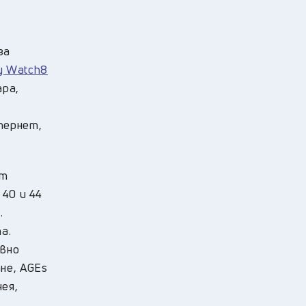
за
y Watch8
ара,
тернет,
от
 40 и 44
.
а.
ъвно
не, AGEs
нея,