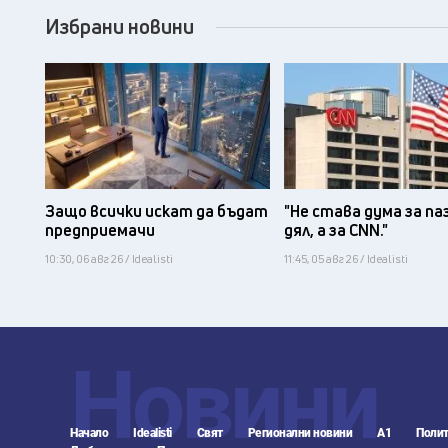
Избрани новини
Защо всички искат да бъдат
"Не става дума за па
предприемачи
дял, а за CNN."
10:30, 06 авг 26 / Idealisti
11:45, 05 авг 26 / Idealisti
Новини
Начало
Idealisti
Свят
Регионални новини
А1
Полит