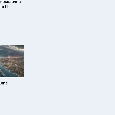
хнологични
rm IT
зите