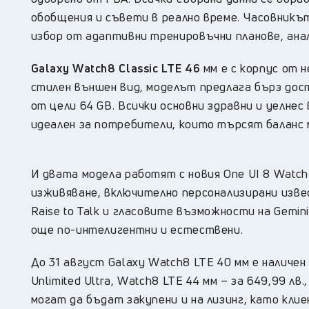
обобщения и съвети в реално време. Часовникъ
избор от адаптивни тренировъчни планове, ана
Galaxy Watch8 Classic LTE 46
мм е с корпус от 
стилен външен вид, моделът предлага бърз дост
от цели 64 GB. Всички основни здравни и уелнес
идеален за потребители, които търсят баланс 
И двата модела работят с новия One UI 8 Watc
изживяване, включително персонализирани извес
Raise to Talk и гласовите възможности на Gemi
още по-интелигентни и естествени.
До 31 август Galaxy Watch8 LTE 40 мм е наличен 
Unlimited Ultra, Watch8 LTE 44 мм – за 649,99 лв
могат да бъдат закупени и на лизинг, като кли