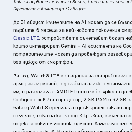
Това са първите смартчасовници, които интегрират Ge
Офертата е валидна до 31 август.
До 31 август клиентите на А1 могат да се възпо
първите 6 месеца за най-новото поколение см
Classic LTE
. Устройствата съчетават богат набо
които интегрират Gemini – AI асистента на Goo
потребителите могат да провеждат разговори,
без нужда от смартфон.
Galaxy Watch8 LTE
е създаден за потребителит
армиран алуминий, а дизайнът е лек и минимали
мм, и разполага с AMOLED дисплей с яркост до
Снабден с нов 3nm процесор, 2 GB RAM и 32 GB 
Galaxy Watch8 предлага и усъвършенствани здр
налягане, нива на кислород в кръвта, телесна 
индекс и нива на антиоксиданти. Анализът на съ
одобрено от FDA. Всички събрани данни се обра