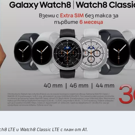
25
°C
Перник
,
25
°C
Плевен
,
25
°C
Пловдив
,
23
°C
Разград
,
26
°C
Русе
,
23
°C
Силистра
,
21
°C
Сливен
,
18
°C
Смолян
,
25
°C
София
,
21
°C
Стара Загора
,
23
°C
Търговище
,
26
°C
Хасково
,
21
°C
Шумен
,
23
°C
Ямбол
,
8 LTE и Watch8 Classic LTE с план от А1.