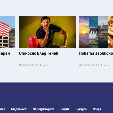
зарен
Относно Влад Тенев
Новата геоикон
11:50, 04 авг 26 / Idealisti
09:10, 03 авг 26 / Idealisti
ика
Медиякаст
От редакторите
София
Култура
Спорт