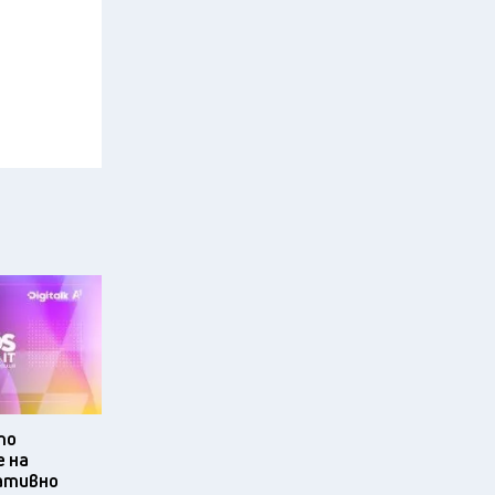
то
е на
вативно