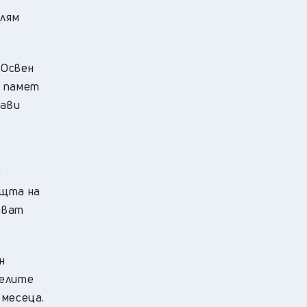
олям
 Освен
а памет
рави
о
ощта на
ават
н
делите
 месеца.