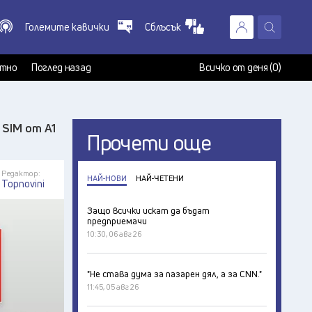
Големите кавички
Сблъсък
X
т
тно
Поглед назад
Всичко от деня (0)
 SIM от A1
Прочети още
Редактор:
НАЙ-НОВИ
НАЙ-ЧЕТЕНИ
Topnovini
Защо всички искат да бъдат
предприемачи
10:30, 06 авг 26
"Не става дума за пазарен дял, а за CNN."
11:45, 05 авг 26