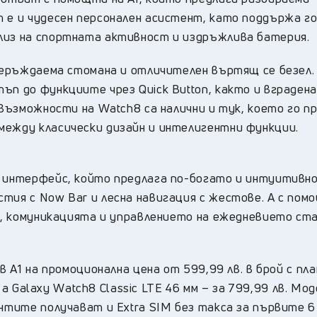
т е и чудесен персонален асистент, като поддържа г
лиз на спортната активност и издръжлива батерия.
неръждаема стомана и отличителен въртящ се безел.
ъп до функциите чрез Quick Button, както и вграден
 възможности на Watch8 са налични и тук, което го п
между класически дизайн и интелигентни функции.
h интерфейс, който предлага по-богато и интуитивн
тия с Now Bar и лесна навигация с жестове. А с пом
ni, комуникацията и управлението на ежедневието ст
в А1 на промоционална цена от 599,99 лв. в брой с пла
., а Galaxy Watch8 Classic LTE 46 мм – за 799,99 лв. Мо
ентите получават и Extra SIM без такса за първите 6