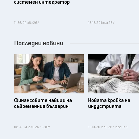
системен интегратор
11:56, 04 авг 26 /
15:15, 20 юли 26 /
Последни новини
Финансовите навици на
Новата кройка на
съвременния българин
индустрията
08:41, 31 юли 26 / Свят
11:10, 30 юли 26 / Idealisti