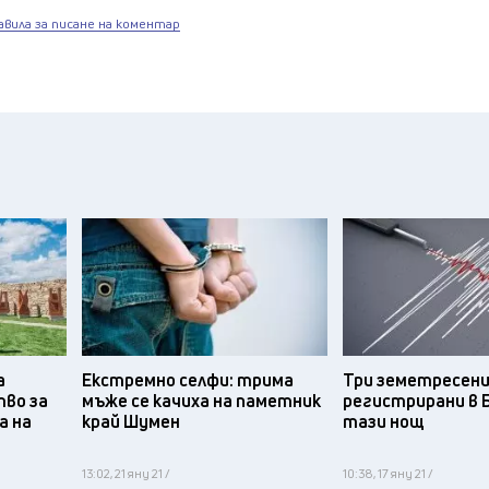
авила за писане на коментар
а
Екстремно селфи: трима
Три земетресени
тво за
мъже се качиха на паметник
регистрирани в 
а на
край Шумен
тази нощ
13:02, 21 яну 21 /
10:38, 17 яну 21 /