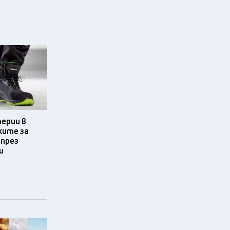
терии в
ките за
 през
и