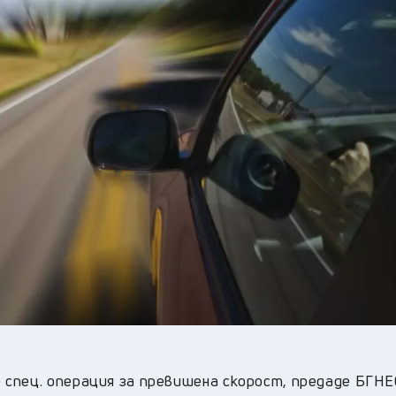
19
°C
Перник
,
22
°C
Плевен
,
22
°C
Пловдив
,
20
°C
Разград
,
23
°C
Русе
,
21
°C
Силистра
,
19
°C
Сливен
,
15
°C
Смолян
,
20
°C
София
,
20
°C
Стара Загора
,
20
°C
Търговище
,
22
°C
Хасково
,
20
°C
Шумен
,
20
°C
Ямбол
,
спец. операция за превишена скорост, предаде БГНЕ