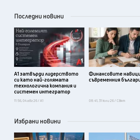
Последни новини
А1 затвърди лидерството
Финансовите навици
си като най-голямата
съвременния българ
технологична компания и
системен интегратор
11:56, 04 авг 26 / А1
08:41, 31 юли 26 / Свят
Избрани новини