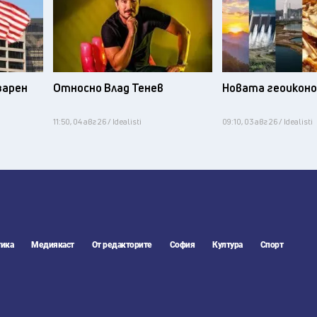
зарен
Относно Влад Тенев
Новата геоикон
11:50, 04 авг 26 / Idealisti
09:10, 03 авг 26 / Idealisti
ика
Медиякаст
От редакторите
София
Култура
Спорт