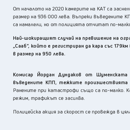
От началото на 2020 камерите на КАТ са заснел
размер на 936 000 лева. Въпреки въведените К
са намалели, но от полицията отчитат по-мал
Най-шокиращият случай на превишение на огр
„Сааб“, който е регистриран да кара със 179км
в размер на 950 лева.
Комисар Йордан Дундаков от
Шуменската 
въведените КПП, тежките произшествията 
Ранените при катастрофи също са по-малко. Ко
режим, трафикът се засилва.
Полицейска акция за скорост се провежда в цял