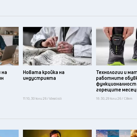
 на
Новата кройка на
Технологии и ма
ин
индустрията
работните обув
функционалност
горещите месец
11:10, 30 юли 26 / Idealisti
18:30, 29 юли 26 / Свят