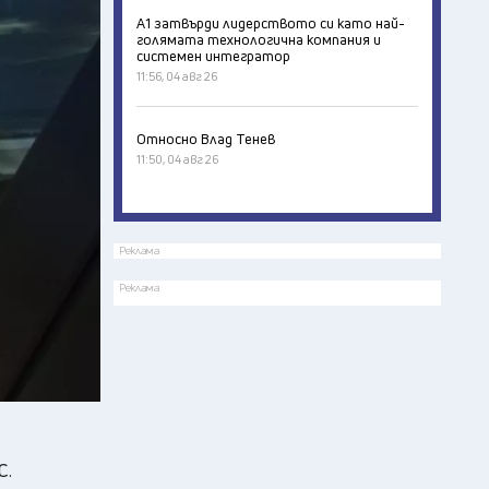
А1 затвърди лидерството си като най-
голямата технологична компания и
системен интегратор
11:56, 04 авг 26
Относно Влад Тенев
11:50, 04 авг 26
Реклама
Реклама
С.