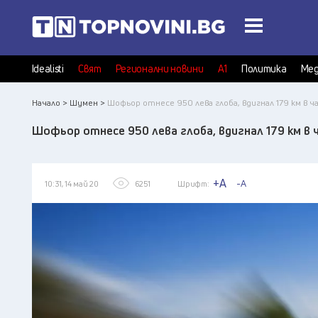
Idealisti
Свят
Регионални новини
А1
Политика
Мед
Начало >
Шумен >
Шофьор отнесе 950 лева глоба, вдигнал 179 км в ч
Шофьор отнесе 950 лева глоба, вдигнал 179 км в 
+A
-A
10:31, 14 май 20
6251
Шрифт: