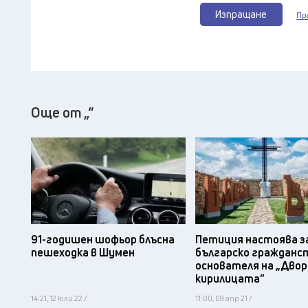
Изпращане
Пр
Още от „“
91-годишен шофьор блъсна
Петиция настоява з
пешеходка в Шумен
българско гражданс
основателя на „Двор
кирилицата”
14:21, 12 юли 22 /
11:00, 09 апр 21 /