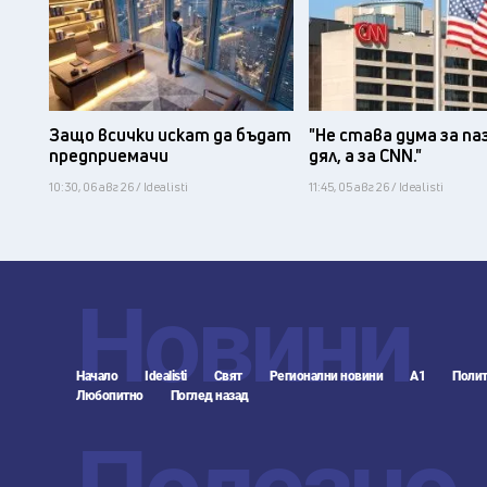
Защо всички искат да бъдат
"Не става дума за па
предприемачи
дял, а за CNN."
10:30, 06 авг 26 / Idealisti
11:45, 05 авг 26 / Idealisti
Новини
Начало
Idealisti
Свят
Регионални новини
А1
Полит
Любопитно
Поглед назад