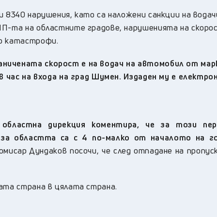
и 8340 нарушения, като са наложени санкции на вода
ПП-та на областните градове, нарушенията на скоро
ко катастрофи.
аничената скорост е на водач на автомобил от ма
 в час на входа на град Шумен. Издаден му е електр
областна дирекция
коментира, че за този пер
за областта са с 4 по-малко от началото на г
мисар Дундаков посочи, че след отпадане на пропус
ата страна в цялата страна.