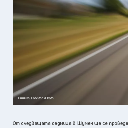
Снимка: CanStockPhoto
О
т следващата седмица в Шумен ще се проведе 