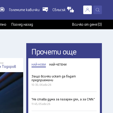
Големите кавички
Сблъсък
X
т
тно
Поглед назад
Всичко от деня (0)
Прочети още
ор:
НАЙ-НОВИ
НАЙ-ЧЕТЕНИ
н Тодоров
Защо всички искат да бъдат
предприемачи
10:30, 06 авг 26
"Не става дума за пазарен дял, а за CNN."
11:45, 05 авг 26