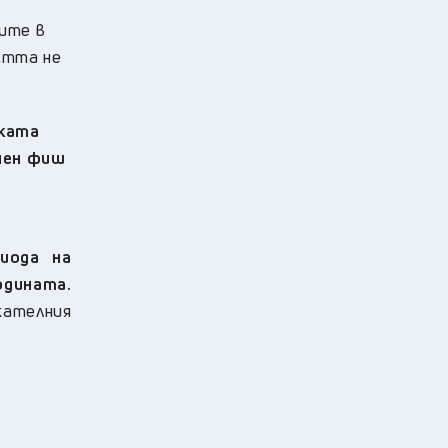
чите в
стта не
рката
онен фиш
иода на
одината.
кателния