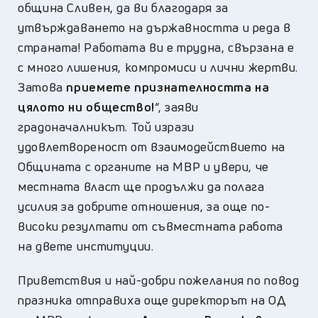
община Сливен, да ви благодаря за
утвърждаването на държавността и реда в
страната! Работата ви е трудна, свързана е
с много лишения, компромиси и лични жертви.
Затова
приемете признателността на
цялото ни общество!
“, заяви
градоначалникът. Той изрази
удовлетвореност от взаимодействието на
Общината с органите на МВР и увери, че
местната власт ще продължи да полага
усилия за добрите отношения, за още по-
високи резултати от съвместната работа
на двете институции.
Приветствия и най-добри пожелания по повод
празника отправиха още директорът на ОД