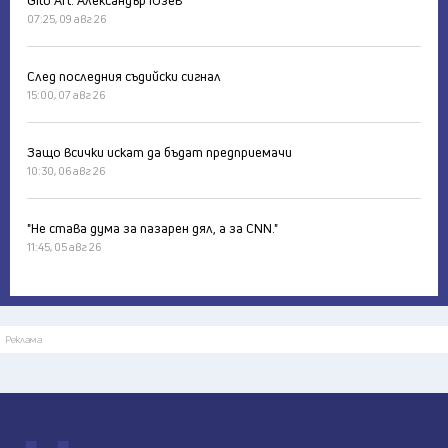
07:25, 09 авг 26
След последния съдийски сигнал
15:00, 07 авг 26
Защо всички искат да бъдат предприемачи
10:30, 06 авг 26
"Не става дума за пазарен дял, а за CNN."
11:45, 05 авг 26
Реклама