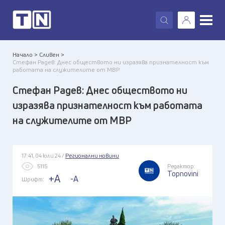
X
Начало >
Сливен >
Стефан Радев: Днес обществото ни изразява признателност към
работата на служителите от МВР
Стефан Радев: Днес обществото ни
изразява признателност към работата
на служителите от МВР
17:41, 04 юли 24 /
Регионални новини
5115
Редактор:
Topnovini
+A
-A
Шрифт: