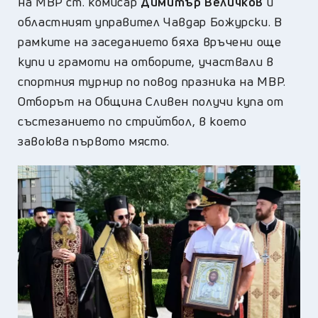
на МВР ст. комисар
Димитър Величков
и
областният управител Чавдар Божурски. В
рамките на заседанието бяха връчени още
купи и грамоти на отборите, участвали в
спортния турнир по повод празника на МВР.
Отборът на Община Сливен получи купа от
състезанието по стрийтбол, в което
завоюва първото място.