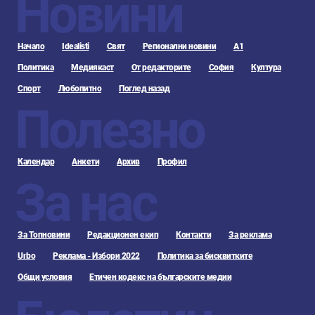
Новини
Начало
Idealisti
Свят
Регионални новини
А1
Политика
Медиякаст
От редакторите
София
Култура
Спорт
Любопитно
Поглед назад
Полезно
Календар
Анкети
Архив
Профил
За нас
За Топновини
Редакционен екип
Контакти
За реклама
Urbo
Реклама - Избори 2022
Политика за бисквитките
Общи условия
Етичен кодекс на българските медии