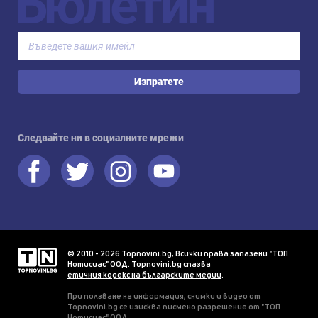
Бюлетин
Изпратете
Следвайте ни в социалните мрежи
© 2010 - 2026 Topnovini.bg, Всички права запазени "ТОП
Нотисиас" ООД. Topnovini.bg спазва
етичния кодекс на българските медии
.
При ползване на информация, снимки и видео от
Topnovini.bg се изисква писмено разрешение от "ТОП
Нотисиас" ООД.