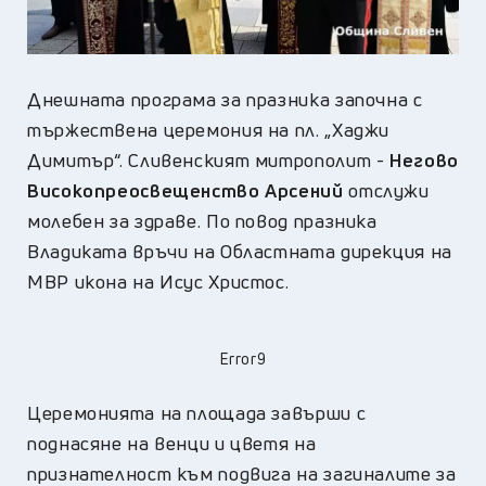
Днешната програма за празника започна с
тържествена церемония на пл. „Хаджи
Димитър“. Сливенският митрополит -
Негово
Високопреосвещенство Арсений
отслужи
молебен за здраве. По повод празника
Владиката връчи на Областната дирекция на
МВР икона на Исус Христос.
Error9
Церемонията на площада завърши с
поднасяне на венци и цветя на
признателност към подвига на загиналите за