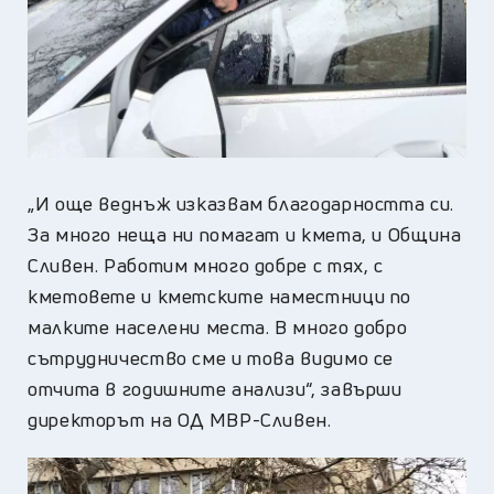
„И още веднъж изказвам благодарността си.
За много неща ни помагат и кмета, и Община
Сливен. Работим много добре с тях, с
кметовете и кметските наместници по
малките населени места. В много добро
сътрудничество сме и това видимо се
отчита в годишните анализи“, завърши
директорът на ОД МВР-Сливен.