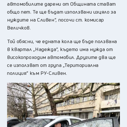
автомобилите дарени от Общината стават
общо пет. Те ще бъдат използвани изцяло за
нуждите на Сливен“, посочи ст. комисар
Величков.
Той обясни, че едната кола ще бъде ползвана
в квартал „Надежда“, където има нужда от
високопроходим автомобил. Другите два ще
се използват от група „Териториална
полиция” към РУ-Сливен.