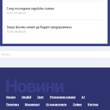
След последния съдийски сигнал
15:00, 07 авг 26
Защо всички искат да бъдат предприемачи
10:30, 06 авг 26
Реклама
Новини
Начало
Idealisti
Свят
Регионални новини
А1
Политика
Медиякаст
От редакторите
София
Култура