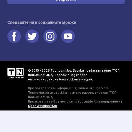
Следвайте ни в социалните мрежи
© 2010 - 2026 Topnovini.bg, Всички права запазени "ТОП
Нотисиас" ООД. Topnovini.bg спазва
етичния кодекс на българските медии
.
При ползване на информация, снимки и видео от
Topnovini.bg се изисква писмено разрешение от "ТОП
Нотисиас" ООД.
Прогнозата за времето се предоставя благодарение на
OpenWeatherMap
.