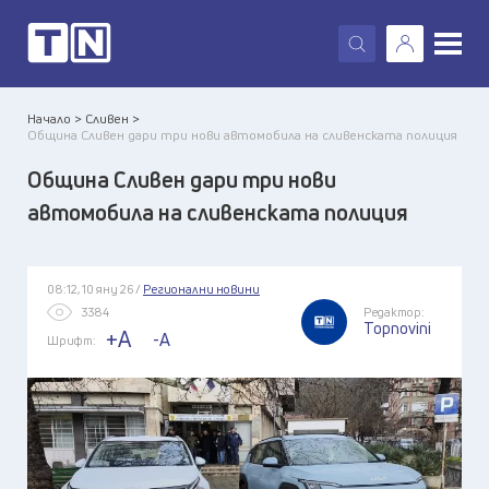
X
Начало >
Сливен >
Община Сливен дари три нови автомобила на сливенската полиция
Община Сливен дари три нови
автомобила на сливенската полиция
08:12, 10 яну 26 /
Регионални новини
3384
Редактор:
Topnovini
+A
-A
Шрифт: