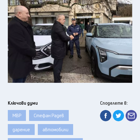
Ключови думи
Споделете в:
МВР
Стефан Радев
дарение
автомобили