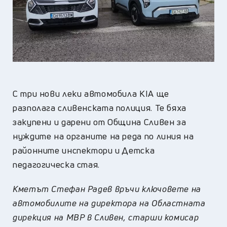
С три нови леки автомобила KIA ще
разполага сливенската полиция. Те бяха
закупени и дарени от Община Сливен за
нуждите на органите на реда по линия на
районните инспектори и Детска
педагогическа стая.
Кметът Стефан Радев връчи ключовете на
автомобилите на директора на Областната
дирекция на МВР в Сливен, старши комисар