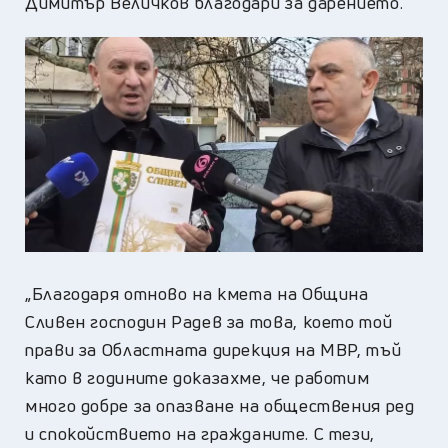
Димитър Величков благодари за дарението.
„Благодаря отново на кмета на Община
Сливен господин Радев за това, което той
прави за Областната дирекция на МВР, тъй
като в годините доказахме, че работим
много добре за опазване на обществения ред
и спокойствието на гражданите. С тези,