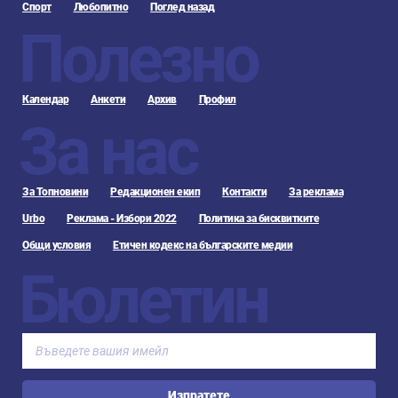
Спорт
Любопитно
Поглед назад
Полезно
Календар
Анкети
Архив
Профил
За нас
За Топновини
Редакционен екип
Контакти
За реклама
Urbo
Реклама - Избори 2022
Политика за бисквитките
Общи условия
Етичен кодекс на българските медии
Бюлетин
Изпратете