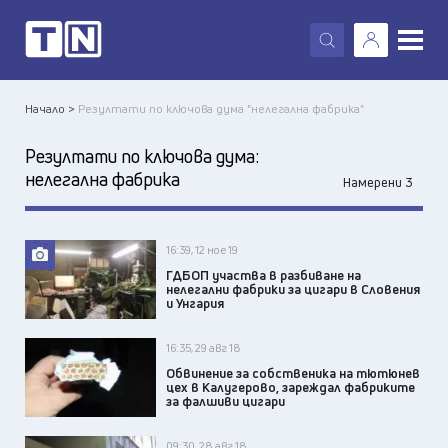
X
Начало >
Резултати по ключова дума "нелегална фабрика"
Резултати по ключова дума:
нелегална фабрика
Намерени 3
16:39, 12 ное 19
ГДБОП участва в разбиване на
нелегални фабрики за цигари в Словения
и Унгария
16:35, 29 авг 18
Обвинение за собственика на тютюнев
цех в Калугерово, зареждал фабриките
за фалшиви цигари
09:30, 28 авг 18