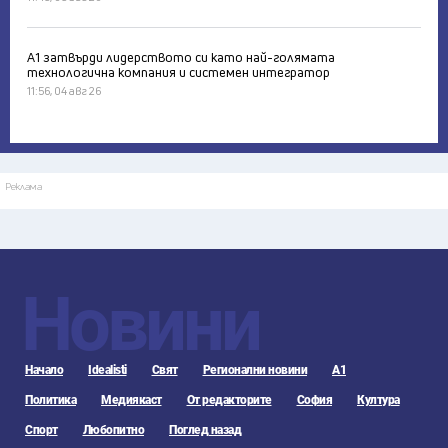
А1 затвърди лидерството си като най-голямата
технологична компания и системен интегратор
11:56, 04 авг 26
Реклама
Новини
Начало
Idealisti
Свят
Регионални новини
А1
Политика
Медиякаст
От редакторите
София
Култура
Спорт
Любопитно
Поглед назад