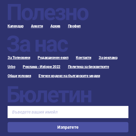
Полезно
Календар
Анкети
Архив
Профил
За нас
За Топновини
Редакционен екип
Контакти
За реклама
Urbo
Реклама - Избори 2022
Политика за бисквитките
Общи условия
Етичен кодекс на българските медии
Бюлетин
Изпратете