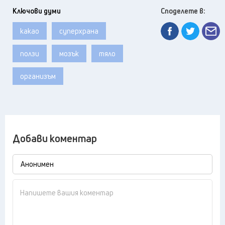
Ключови думи
Споделете в:
какао
суперхрана
ползи
мозък
тяло
организъм
Добави коментар