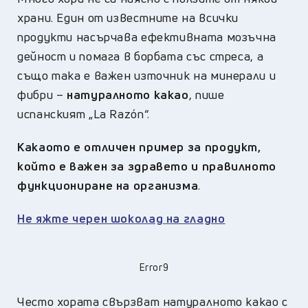
храни. Един от известните на всички
продукти насърчава ефективната мозъчна
дейност и помага в борбата със стреса, а
също така е важен източник на минерали и
фибри –
натуралното какао
, пише
испанският „La Razón“.
Какаото е отличен пример за продукт,
който е важен за здравето и правилното
функциониране на организма
.
Не яжте черен шоколад на гладно
Error9
Често хората свързват натуралното какао с