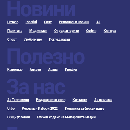
Новини
Начало
Idealisti
Свят
Регионални новини
А1
Политика
Медиякаст
От редакторите
София
Култура
Спорт
Любопитно
Поглед назад
Полезно
Календар
Анкети
Архив
Профил
За нас
За Топновини
Редакционен екип
Контакти
За реклама
Urbo
Реклама - Избори 2022
Политика за бисквитките
Общи условия
Етичен кодекс на българските медии