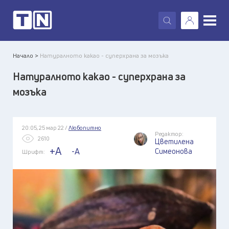
X
Начало >
Натуралното какао - суперхрана за мозъка
Натуралното какао - суперхрана за
мозъка
20:05, 25 мар 22 /
Любопитно
Редактор:
2610
Цветилена
+A
-A
Симеонова
Шрифт: