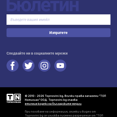
Бюлетин
Изпратете
Следвайте ни в социалните мрежи
© 2010 - 2026 Topnovini.bg, Всички права запазени "ТОП
Нотисиас" ООД. Topnovini.bg спазва
етичния кодекс на българските медии
.
При ползване на информация, снимки и видео от
Topnovini.bg се изисква писмено разрешение от "ТОП