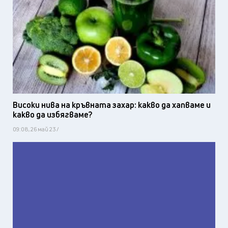
Високи нива на кръвната захар: какво да хапваме и
какво да избягваме?
09:08, 26 май 23 /