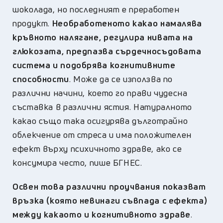
шоколада, но последният е преработен
продукт.
Необработеното какао намалява
кръвното налягане, регулира нивата на
глюкозата, предпазва сърдечносъдовата
система и подобрява когнитивните
способности
. Може да се използва по
различни начини, което го прави чудесна
съставка в различни ястия. Натуралното
какао също така осигурява дълготрайно
облекчение от стреса и има положителен
ефект върху психичното здраве, ако се
консумира често, пише БГНЕС.
Освен това различни проучвания показват
връзка (която невинаги съвпада с ефекта)
между какаото и когнитивното здраве
.