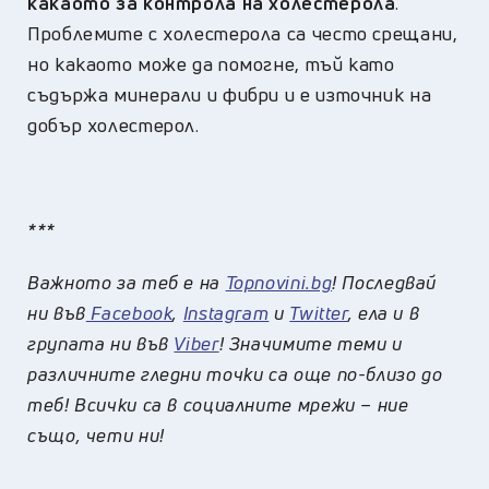
какаото за контрола на холестерола
.
Проблемите с холестерола са често срещани,
но какаото може да помогне, тъй като
съдържа минерали и фибри и е източник на
добър холестерол.
***
Важното за теб е на
Topnovini.bg
! Последвай
ни във
Facebook
,
Instagram
и
Twitter
, ела и в
групата ни във
Viber
! Значимите теми и
различните гледни точки са още по-близо до
теб! Всички са в социалните мрежи – ние
също, чети ни!