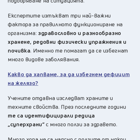
подобряване на ситуацията.
Експертите изтъкват три най-важни
фактора за правилното функциониране на
организма:
здравословно и разнообразно
хранене, редовни физически упражнения и
почивка
. Именно те помагат да се избегнат
много видове заболявания.
Какво да хапваме, за да избегнем дефицит
на желязо?
Учените отдавна изследват храните и
техните свойства. През последните години
те са идентифицирали редица
„суперхрани“
с много ползи за здравето.
Много хора не са наясно с ползите от някои