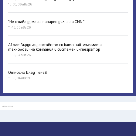
10:30, 06 авг 26
"Не става дума за пазарен дял, а за CNN."
11:45, 05 авг 26
А1 затвърди лидерството си като най-голямата
технологична компания и системен интегратор
11:56, 04 авг 26
Относно Влад Тенев
11:50, 04 авг 26
Реклама