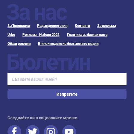
За нас
За Топновини
Редакционен екип
Контакти
За реклама
Urbo
Реклама - Избори 2022
Политика за бисквитките
Общи условия
Етичен кодекс на българските медии
Бюлетин
Изпратете
Следвайте ни в социалните мрежи