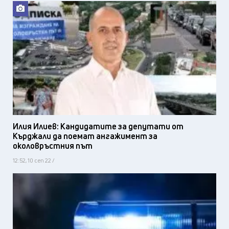
Илия Илиев: Кандидатите за депутати от
Кърджали да поемат ангажимент за
околовръстния път
12:52, 10 сеп 22 /