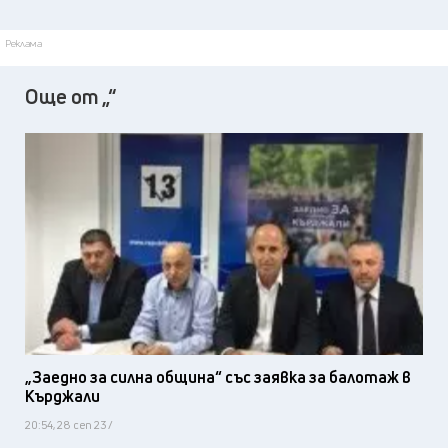
Реклама
Още от „“
„Заедно за силна община“ със заявка за балотаж в
Кърджали
20:54, 28 сеп 23 /