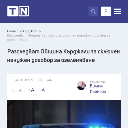
X
Начало >
Кърджали >
Разследват Община Кърджали за сключен ненужен договор за
озеленяване
Разследват Община Кърджали за сключен
ненужен договор за озеленяване
11:46, 10 мар 22
5414
Редактор:
Биляна
+A
-A
Шрифт:
Иванова