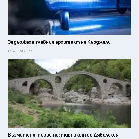
Задържаха главния архитект на Кърджали
17:37, 19 авг 22 /
Възмутени туристи: турникет до Дяволския