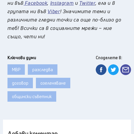
ни във
Facebook
,
Instagram
и
Twitter
, ела и в
групата ни във
Viber
! Значимите теми и
различните гледни точки са още по-близо до
теб! Всички са в социалните мрежи – ние
също, чети ни!
Ключови думи
Споделете в:
МВР
разследва
договор
озеленяване
общински съветник
Добави коментар