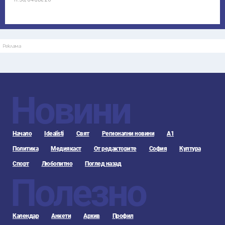
Реклама
Новини
Начало
Idealisti
Свят
Регионални новини
А1
Политика
Медиякаст
От редакторите
София
Култура
Спорт
Любопитно
Поглед назад
Полезно
Календар
Анкети
Архив
Профил