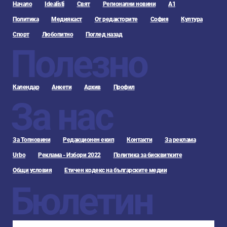
Начало
Idealisti
Свят
Регионални новини
А1
Политика
Медиякаст
От редакторите
София
Култура
Спорт
Любопитно
Поглед назад
Полезно
Календар
Анкети
Архив
Профил
За нас
За Топновини
Редакционен екип
Контакти
За реклама
Urbo
Реклама - Избори 2022
Политика за бисквитките
Общи условия
Етичен кодекс на българските медии
Бюлетин