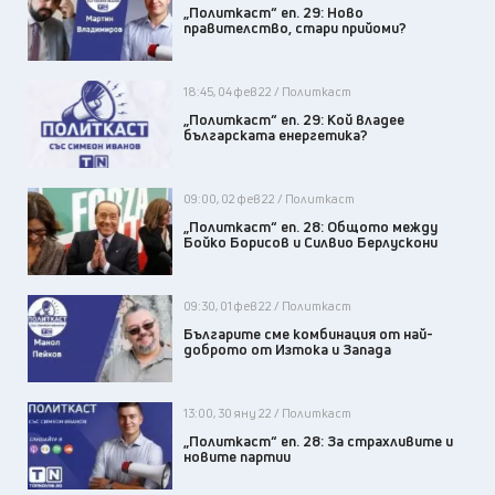
„Политкаст“ еп. 29: Ново
правителство, стари прийоми?
18:45, 04 фев 22 / Политкаст
„Политкаст“ еп. 29: Кой владее
българската енергетика?
09:00, 02 фев 22 / Политкаст
„Политкаст“ еп. 28: Общото между
Бойко Борисов и Силвио Берлускони
09:30, 01 фев 22 / Политкаст
Българите сме комбинация от най-
доброто от Изтока и Запада
13:00, 30 яну 22 / Политкаст
„Политкаст“ еп. 28: За страхливите и
новите партии