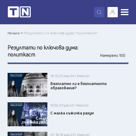
X
Начало >
Резултати по ключова дума "политкаст"
Резултати по ключова дума:
политкаст
Намерени 100
18:15, 24 мар 24 / Idealisti
Безплатно ли е безплатното
образование?
16:52, 07 дек 23 / Idealisti
С малка лъжичка разум
07:36, 19 май 23 / Idealisti