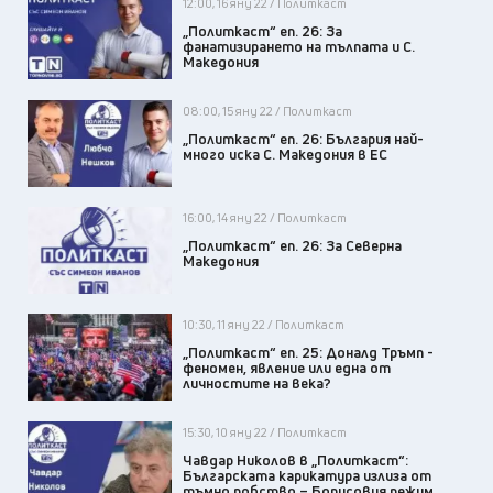
12:00, 16 яну 22 / Политкаст
„Политкаст“ еп. 26: За
фанатизирането на тълпата и С.
Македония
08:00, 15 яну 22 / Политкаст
„Политкаст“ еп. 26: България най-
много иска С. Македония в ЕС
16:00, 14 яну 22 / Политкаст
„Политкаст“ еп. 26: За Северна
Македония
10:30, 11 яну 22 / Политкаст
„Политкаст“ еп. 25: Доналд Тръмп -
феномен, явление или една от
личностите на века?
15:30, 10 яну 22 / Политкаст
Чавдар Николов в „Политкаст“:
Българската карикатура излиза от
тъмно робство – Борисовия режим