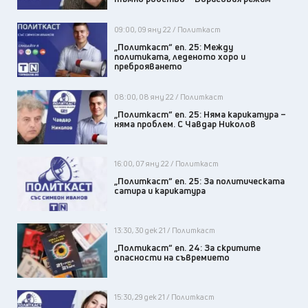
09:00, 09 яну 22 / Политкаст
„Политкаст“ еп. 25: Между
политиката, леденото хоро и
преброяването
08:00, 08 яну 22 / Политкаст
„Политкаст“ еп. 25: Няма карикатура –
няма проблем. С Чавдар Николов
16:00, 07 яну 22 / Политкаст
„Политкаст“ еп. 25: За политическата
сатира и карикатура
13:30, 30 дек 21 / Политкаст
„Полтикаст“ еп. 24: За скритите
опасности на съвремието
15:30, 29 дек 21 / Политкаст