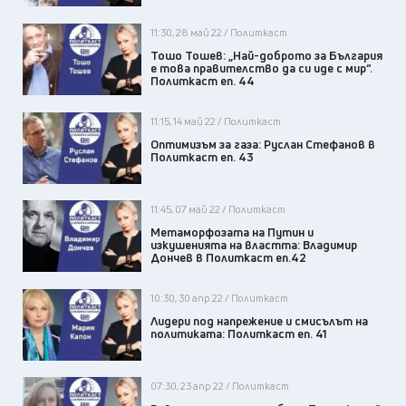
11:30, 28 май 22 / Политкаст
Тошо Тошев: „Най-доброто за България
е това правителство да си иде с мир“.
Политкаст еп. 44
11:15, 14 май 22 / Политкаст
Оптимизъм за газа: Руслан Стефанов в
Политкаст еп. 43
11:45, 07 май 22 / Политкаст
Метаморфозата на Путин и
изкушенията на властта: Владимир
Дончев в Политкаст еп.42
10:30, 30 апр 22 / Политкаст
Лидери под напрежение и смисълът на
политиката: Политкаст еп. 41
07:30, 23 апр 22 / Политкаст