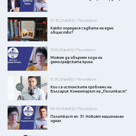
07:30, 22 фев 22 / Политкаст
Какво определя съдбата на едно
общество?
13:00, 21 фев 22 / Политкаст
Можем да обърнем хода на
демографската криза
12:30, 20 фев 22 / Политкаст
Кои са истинските проблеми на
България: Коментарът на „Политкаст“
08:05, 19 фев 22 / Политкаст
Политкаст еп. 31: Новият национален
идеал