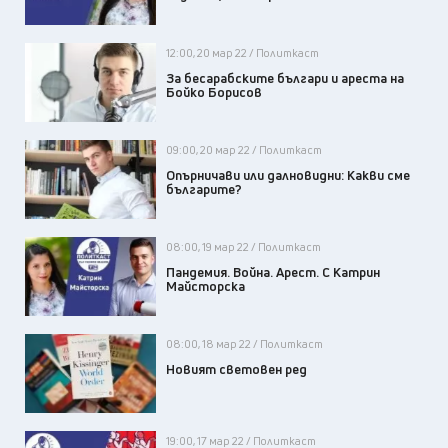
12:00, 20 мар 22 / Политкаст
За бесарабските българи и ареста на
Бойко Борисов
09:00, 20 мар 22 / Политкаст
Опърничави или далновидни: Какви сме
българите?
08:00, 19 мар 22 / Политкаст
Пандемия. Война. Арест. С Катрин
Майсторска
08:00, 18 мар 22 / Политкаст
Новият световен ред
19:00, 17 мар 22 / Политкаст