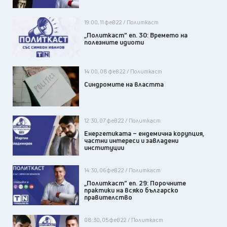
19:00, 11 фев 22 / Политкаст
„Политкаст“ еп. 30: Времето на
полезните идиоти
14:00, 08 фев 22 / Политкаст
Синдромите на властта
12:30, 07 фев 22 / Политкаст
Енергетиката – ендемична корупция,
частни интереси и завладени
институции
14:30, 06 фев 22 / Политкаст
„Политкаст“ еп. 29: Порочните
практики на всяко българско
правителство
08:30, 05 фев 22 / Политкаст