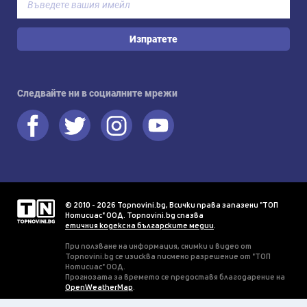
Изпратете
Следвайте ни в социалните мрежи
© 2010 - 2026 Topnovini.bg, Всички права запазени "ТОП
Нотисиас" ООД. Topnovini.bg спазва
етичния кодекс на българските медии
.
При ползване на информация, снимки и видео от
Topnovini.bg се изисква писмено разрешение от "ТОП
Нотисиас" ООД.
Прогнозата за времето се предоставя благодарение на
OpenWeatherMap
.