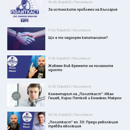
18:00, 18 фев 22 / Политкаст
За истинските проблеми на България
11:00, 15 фев 22 / Политкаст
Що е то надзорен капитализъм?
11:30, 14 фев 22 / Политкаст
Живеем във времето на полезните
идиоти
12:30, 13 фев 22 / Политкаст
Коментарът на „Политкаст“: Иван
Гешев, Кирил Петков и Еманюел Макрон
08:30, 12 фев 22 / Политкаст
„Политкаст“ еп. 30: Преди революция
трябва еволюция