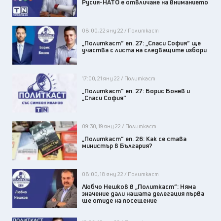
Русия-НАТО е отвличане на вниманието
08:00, 22 яну 22 / Политкаст
„Политкаст“ еп. 27: „Спаси София“ ще
участва с листа на следващите избори
17:00, 21 яну 22 / Политкаст
„Политкаст“ еп. 27: Борис Бонев и
„Спаси София“
09:30, 19 яну 22 / Политкаст
„Политкаст“ еп. 26: Как се става
министър в България?
08:00, 18 яну 22 / Политкаст
Любчо Нешков в „Политкаст“: Няма
значение дали нашата делегация първа
ще отиде на посещение