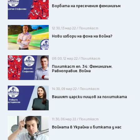
Борбата на пресечения феминизъм
12:30, 13 мар 22 / Политкаст
Нови избори на фона на война?
08:00, 12 мар 22 / Политкаст
Политкаст еп. 34: Феминизъм.
Равноправие. Война
14:30, 09 мар 22 / Политкаст
Вашият царски пищов за политиката
11:30, 06 мар 22 / Политкаст
Войната в Украйна и битката у нас