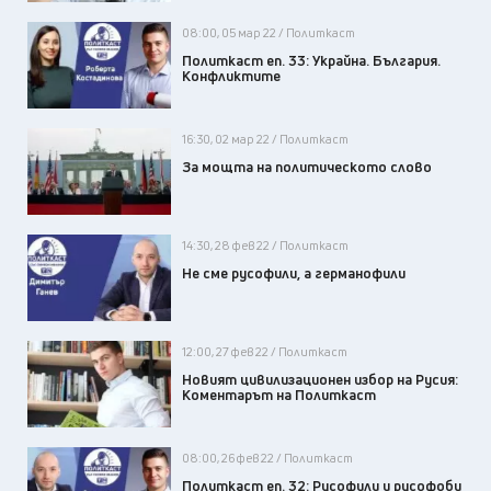
08:00, 05 мар 22 / Политкаст
Политкаст еп. 33: Украйна. България.
Конфликтите
16:30, 02 мар 22 / Политкаст
За мощта на политическото слово
14:30, 28 фев 22 / Политкаст
Не сме русофили, а германофили
12:00, 27 фев 22 / Политкаст
Новият цивилизационен избор на Русия:
Коментарът на Политкаст
08:00, 26 фев 22 / Политкаст
Политкаст еп. 32: Русофили и русофоби