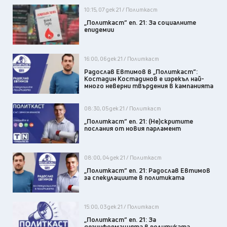
10:15, 07 дек 21 / Политкаст
„Политкаст“ еп. 21: За социалните
епидемии
16:00, 06 дек 21 / Политкаст
Радослав Евтимов в „Политкаст“:
Костадин Костадинов е изрекъл най-
много неверни твърдения в кампанията
08:30, 05 дек 21 / Политкаст
„Политкаст“ еп. 21: (Не)скритите
послания от новия парламент
08:00, 04 дек 21 / Политкаст
„Политкаст“ еп. 21: Радослав Евтимов
за спекулациите в политиката
15:00, 03 дек 21 / Политкаст
„Политкаст“ еп. 21: За
дезинформацията в политиката