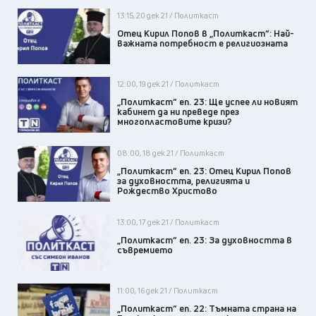
13:15, 20 дек 21 / Политкаст
Отец Кирил Попов в „Политкаст“: Най-
важната потребност е религиозната
12:00, 19 дек 21 / Политкаст
„Политкаст“ еп. 23: Ще успее ли новият
кабинет да ни преведе през
многопластовите кризи?
08:00, 18 дек 21 / Политкаст
„Политкаст“ еп. 23: Отец Кирил Попов
за духовността, религията и
Рождество Христово
13:00, 17 дек 21 / Политкаст
„Политкаст“ еп. 23: За духовността в
съвремието
11:00, 16 дек 21 / Политкаст
„Политкаст“ еп. 22: Tъмната страна на