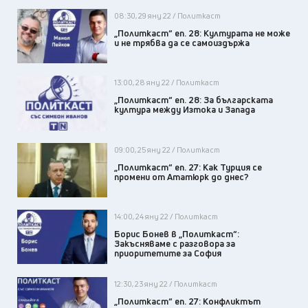
08:30, 29 яну 22 / Политкаст
„Политкаст“ еп. 28: Културата не може
и не трябва да се самоиздържа
13:00, 28 яну 22 / Политкаст
„Политкаст“ еп. 28: За българската
култура между Изтока и Запада
09:00, 25 яну 22 / Политкаст
„Политкаст“ еп. 27: Как Турция се
промени от Ататюрк до днес?
14:00, 24 яну 22 / Политкаст
Борис Бонев в „Политкаст“:
Закъсняваме с разговора за
приоритетите за София
12:30, 23 яну 22 / Политкаст
„Политкаст“ еп. 27: Конфликтът