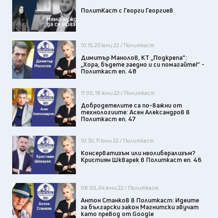
ПолитКаст с Георги Георгиев
10:15, 25 юни 22 / Политкаст
Димитър Манолов, КТ „Подкрепа“:
„Хора, бъдете заедно и си помагайте!“ -
Политкаст еп. 48
11:00, 18 юни 22 / Политкаст
Добродетелите са по-важни от
технологиите: Асен Александров в
Политкаст еп. 47
10:30, 11 юни 22 / Политкаст
Консерватизъм или неолиберализъм?
Кристиян Шкварек в Политкаст еп. 46
08:00, 04 юни 22 / Политкаст
Антон Станков в Политкаст: Идеите
за български закон Магнитски звучат
като превод от Google