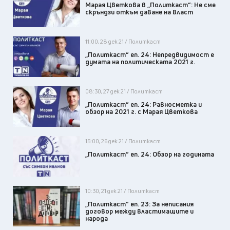
Марая Цветкова в „Политкаст“: Не сме
скръндзи откъм даване на власт
11:00, 28 дек 21 / Политкаст
„Политкаст“ еп. 24: Непредвидимост е
думата на политическата 2021 г.
08:30, 27 дек 21 / Политкаст
„Политкаст“ еп. 24: Равносметка и
обзор на 2021 г. с Марая Цветкова
15:00, 26 дек 21 / Политкаст
„Политкаст“ еп. 24: Обзор на годината
10:30, 21 дек 21 / Политкаст
„Политкаст“ еп. 23: За неписания
договор между властимащите и
народа