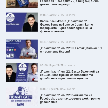
Facebook – алгоритми, скандали, лични
данни и манипулации
14:00, 15 дек 21 / Политкаст
Васил Величков в „Политкаст“:
Фалшивите новини се борят като
тероризма - чрез проследяване на
финансирането
10:30, 13 дек 21 / Политкаст
„Политкаст“ еп. 22: Ще атакуват ли ПП
и местната власт?
08:00, 12 дек 21 / Политкаст
„Политкаст“ еп. 22: Васил Величков за
социалните мрежи, електронното
управление и дигитализацията
16:00, 10 дек 21 / Политкаст
„Политкаст“ еп. 22: Влиянието на
Facebook, дигитализация и електронно
управление