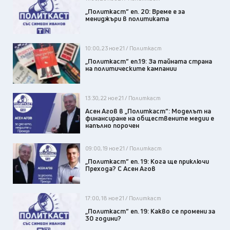
„Политкаст“ еп. 20: Време е за
мениджъри в политиката
10:00, 23 ное 21 / Политкаст
„Политкаст“ еп.19: За тайната страна
на политическите кампании
13:30, 22 ное 21 / Политкаст
Асен Агов в „Политкаст“: Моделът на
финансиране на обществените медии е
напълно порочен
09:00, 19 ное 21 / Политкаст
„Политкаст“ еп. 19: Кога ще приключи
Прехода? С Асен Агов
17:00, 18 ное 21 / Политкаст
„Политкаст“ еп. 19: Какво се промени за
30 години?