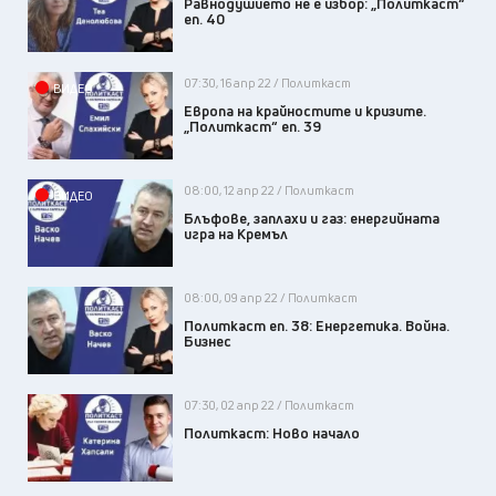
Равнодушието не е избор: „Политкаст“
еп. 40
07:30, 16 апр 22 / Политкаст
ВИДЕО
Европа на крайностите и кризите.
„Политкаст“ еп. 39
08:00, 12 апр 22 / Политкаст
ВИДЕО
Блъфове, заплахи и газ: енергийната
игра на Кремъл
08:00, 09 апр 22 / Политкаст
Политкаст еп. 38: Енергетика. Война.
Бизнес
07:30, 02 апр 22 / Политкаст
Политкаст: Ново начало