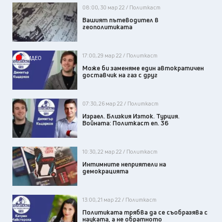
08:00, 30 мар 22 / Политкаст
Вашият пътеводител в
геополитиката
17:00, 29 мар 22 / Политкаст
ВИДЕО
Може би заменяме един автократичен
доставчик на газ с друг
07:30, 26 мар 22 / Политкаст
Израел. Близкия Изток. Турция.
Войната: Политкаст еп. 36
10:30, 22 мар 22 / Политкаст
Интимните неприятели на
демокрацията
13:00, 21 мар 22 / Политкаст
Политиката трябва да се съобразява с
науката, а не обратното